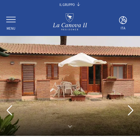
IL GRUPPO
TUSCANIA HOTEL GROUP
VILLA PALAGIO
ITA
MENU
VILLA PITIANA
LA CANOVA
ITA
ENG