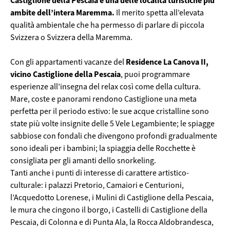
Castiglione della Pescaia è una delle località turistiche più
ambite dell’intera Maremma.
Il merito spetta all’elevata
qualità ambientale che ha permesso di parlare di piccola
Svizzera o Svizzera della Maremma.
Residence La Canova II,
Con gli appartamenti vacanze del
vicino Castiglione della Pescaia
, puoi programmare
esperienze all’insegna del relax così come della cultura.
Mare, coste e panorami rendono Castiglione una meta
perfetta per il periodo estivo: le sue acque cristalline sono
state più volte insignite delle 5 Vele Legambiente; le spiagge
sabbiose con fondali che divengono profondi gradualmente
sono ideali per i bambini; la spiaggia delle Rocchette è
consigliata per gli amanti dello snorkeling.
Tanti anche i punti di interesse di carattere artistico-
culturale: i palazzi Pretorio, Camaiori e Centurioni,
l’Acquedotto Lorenese, i Mulini di Castiglione della Pescaia,
le mura che cingono il borgo, i Castelli di Castiglione della
Pescaia, di Colonna e di Punta Ala, la Rocca Aldobrandesca,