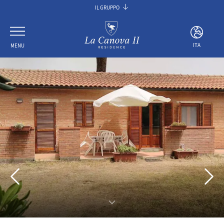
IL GRUPPO
TUSCANIA HOTEL GROUP
VILLA PALAGIO
ITA
MENU
VILLA PITIANA
LA CANOVA
ITA
ENG